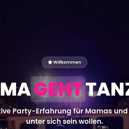
Willkommen
MA
GEHT
TAN
tive Party-Erfahrung für Mamas und
unter sich sein wollen.