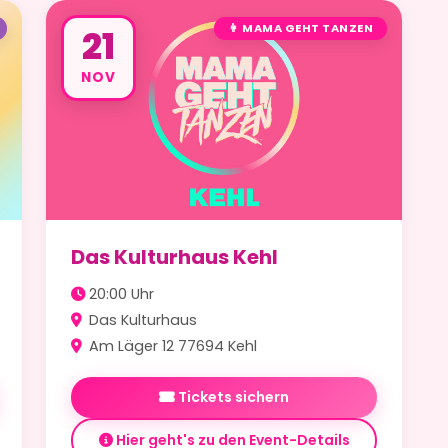
👩 MAMA GEHT TANZEN
21
NOV
Das Kulturhaus Kehl
20:00 Uhr
Das Kulturhaus
Am Läger 12 77694 Kehl
Tickets sichern
Hier geht's zu den Event-Details