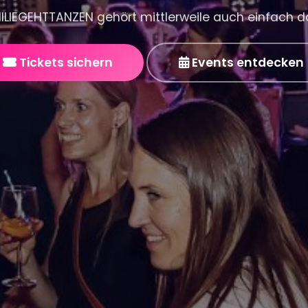
ILIEGEHTTANZEN gehört mittlerweile auch einfach d
Tickets sichern
Events entdecken