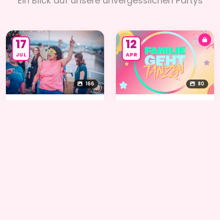
Ein Blick auf unsere unvergesslichen Partys
17
12
JUL
APR
166
80
Partyschiff Breisach
FGT Das Kulturhaus Kehl
17.07.2026
12.04.2026
21
14
MAR
MAR
15
82
Theodor Noise Club Achern
Schamesless (Lahr
21.03.2026
14.03.2026